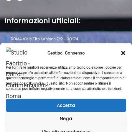
Informazioni ufficiali:
ROMA Viale Tito Labieno 7/9 - 00174
06 87942296
Gestisci Consenso
Orari d’apertura:
Per fornire le migliori esperienze, utilizziamo tecnologie come i cookie per
Lun-Ven 09.00-18.00
memorizzare e/o accedere alle informazioni del dispositivo. Il consenso a
Sabato 09.00–13.00
queste tecnologie ci permetterà di elaborare dati come il comportamento di
navigazione o ID unici su questo sito. Non acconsentire o ritirare il
Domenica CHIUSO
consenso può influire negativamente su alcune caratteristiche e funzioni.
Accetta
Nega
Visualizza preferenze