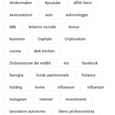
#videomaker
#youtube
affitti brevi
assicurazioni
auto
autonoleggio
b&b
bilancio sociale
bonus
business
Capitale
Criptovalute
cucina
dark kitchen
Dichiarazione dei redditi
ets
facebook
famiglia
fondo patrimoniale
frelance
holding
home
influencer
influenzer
instagram
internet
investimenti
lavoratore autonomo
libero professionista