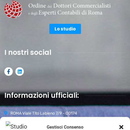
Lo studio
I nostri social
Informazioni ufficiali:
ROMA Viale Tito Labieno 7/9 - 00174
06 87942296
Gestisci Consenso