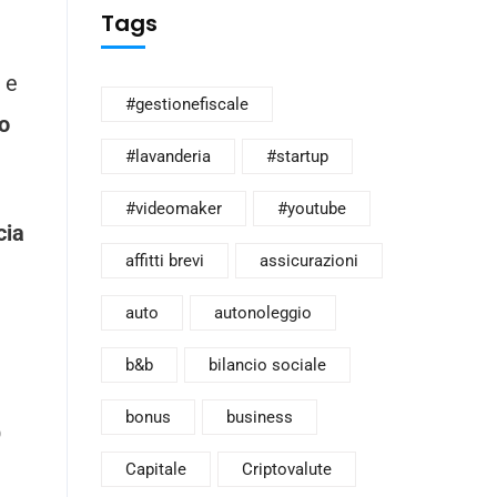
Tags
 e
#gestionefiscale
io
#lavanderia
#startup
#videomaker
#youtube
cia
affitti brevi
assicurazioni
auto
autonoleggio
b&b
bilancio sociale
o
bonus
business
Capitale
Criptovalute