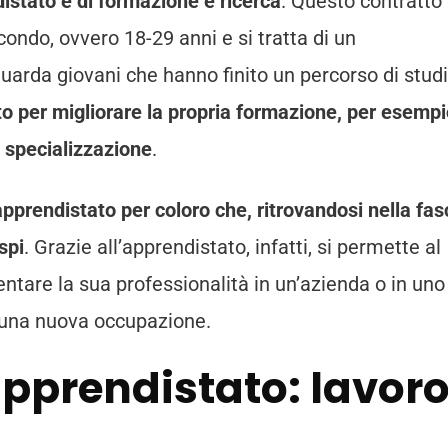
ndistato è di formazione e ricerca
. Questo contratto
condo, ovvero 18-29 anni e si tratta di un
uarda giovani che hanno finito un percorso di studi
o per migliorare la propria formazione, per esemp
a specializzazione
.
apprendistato per coloro che, ritrovandosi nella fas
spi
. Grazie all’apprendistato, infatti, si permette al
ntare la sua professionalità in un’azienda o in uno
e una nuova occupazione.
 apprendistato: lavor