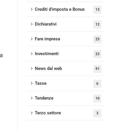
Crediti d'imposta e Bonus
13
Dichiarativi
12
Fare impresa
25
Investimenti
 a
23
News dal web
91
Tasse
6
Tendenze
10
Terzo settore
3