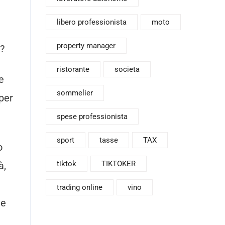
libero professionista
moto
property manager
e?
ristorante
societa
e
sommelier
per
spese professionista
sport
tasse
TAX
o
tiktok
TIKTOKER
à,
trading online
vino
he