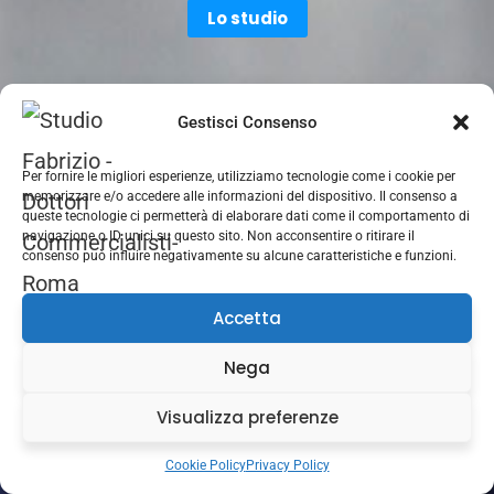
Lo studio
I nostri social
Gestisci Consenso
Per fornire le migliori esperienze, utilizziamo tecnologie come i cookie per
memorizzare e/o accedere alle informazioni del dispositivo. Il consenso a
queste tecnologie ci permetterà di elaborare dati come il comportamento di
navigazione o ID unici su questo sito. Non acconsentire o ritirare il
consenso può influire negativamente su alcune caratteristiche e funzioni.
Informazioni ufficiali:
Accetta
ROMA Viale Tito Labieno 7/9 - 00174
Nega
06 87942296
Visualizza preferenze
Orari d’apertura:
Lun-Ven 09.00-18.00
Cookie Policy
Privacy Policy
Sabato 09.00–13.00