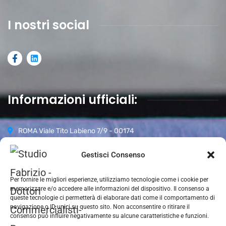
I nostri social
Informazioni ufficiali:
ROMA Viale Tito Labieno 7/9 - 00174
06 87942296
Gestisci Consenso
Orari d’apertura:
Per fornire le migliori esperienze, utilizziamo tecnologie come i cookie per
Lun-Ven 09.00-18.00
memorizzare e/o accedere alle informazioni del dispositivo. Il consenso a
Sabato 09.00–13.00
queste tecnologie ci permetterà di elaborare dati come il comportamento di
navigazione o ID unici su questo sito. Non acconsentire o ritirare il
Domenica CHIUSO
consenso può influire negativamente su alcune caratteristiche e funzioni.