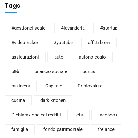
Tags
#gestionefiscale
#lavanderia
#startup
#videomaker
#youtube
affitti brevi
assicurazioni
auto
autonoleggio
b&b
bilancio sociale
bonus
business
Capitale
Criptovalute
cucina
dark kitchen
Dichiarazione dei redditi
ets
facebook
famiglia
fondo patrimoniale
frelance