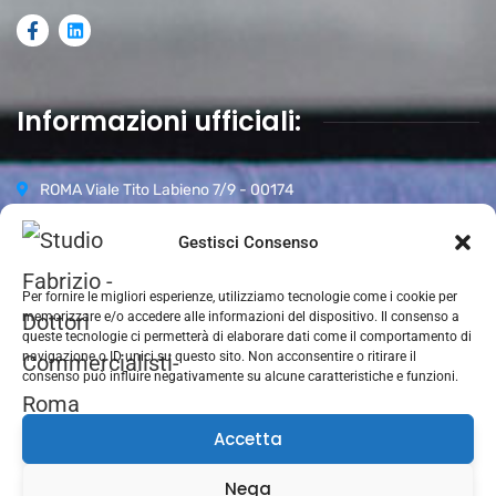
Informazioni ufficiali:
ROMA Viale Tito Labieno 7/9 - 00174
06 87942296
Gestisci Consenso
Orari d’apertura:
Per fornire le migliori esperienze, utilizziamo tecnologie come i cookie per
Lun-Ven 09.00-18.00
memorizzare e/o accedere alle informazioni del dispositivo. Il consenso a
Sabato 09.00–13.00
queste tecnologie ci permetterà di elaborare dati come il comportamento di
navigazione o ID unici su questo sito. Non acconsentire o ritirare il
Domenica CHIUSO
consenso può influire negativamente su alcune caratteristiche e funzioni.
Accetta
Nega