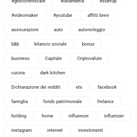
#gestionefiscale
#lavanderia
#startup
#videomaker
#youtube
affitti brevi
assicurazioni
auto
autonoleggio
b&b
bilancio sociale
bonus
business
Capitale
Criptovalute
cucina
dark kitchen
Dichiarazione dei redditi
ets
facebook
famiglia
fondo patrimoniale
frelance
holding
home
influencer
influenzer
instagram
internet
investimenti