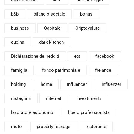
assicurazioni
auto
autonoleggio
b&b
bilancio sociale
bonus
business
Capitale
Criptovalute
cucina
dark kitchen
Dichiarazione dei redditi
ets
facebook
famiglia
fondo patrimoniale
frelance
holding
home
influencer
influenzer
instagram
internet
investimenti
lavoratore autonomo
libero professionista
moto
property manager
ristorante