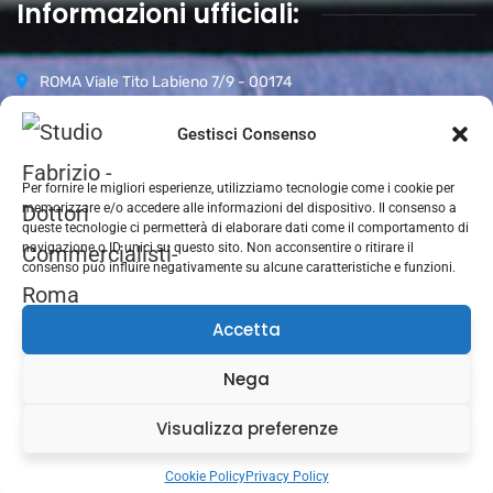
Informazioni ufficiali:
ROMA Viale Tito Labieno 7/9 - 00174
06 87942296
Gestisci Consenso
Orari d’apertura:
Per fornire le migliori esperienze, utilizziamo tecnologie come i cookie per
Lun-Ven 09.00-18.00
memorizzare e/o accedere alle informazioni del dispositivo. Il consenso a
Sabato 09.00–13.00
queste tecnologie ci permetterà di elaborare dati come il comportamento di
navigazione o ID unici su questo sito. Non acconsentire o ritirare il
Domenica CHIUSO
consenso può influire negativamente su alcune caratteristiche e funzioni.
Accetta
Nega
Visualizza preferenze
Cookie Policy
Privacy Policy