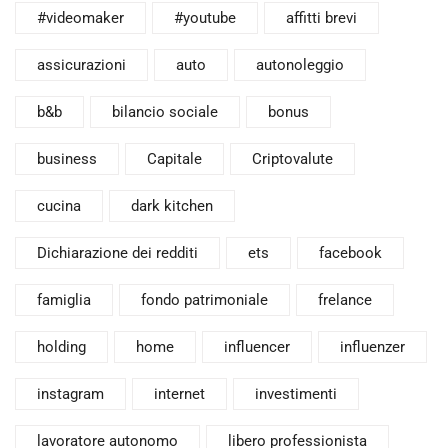
#videomaker
#youtube
affitti brevi
assicurazioni
auto
autonoleggio
b&b
bilancio sociale
bonus
business
Capitale
Criptovalute
cucina
dark kitchen
Dichiarazione dei redditi
ets
facebook
famiglia
fondo patrimoniale
frelance
holding
home
influencer
influenzer
instagram
internet
investimenti
lavoratore autonomo
libero professionista