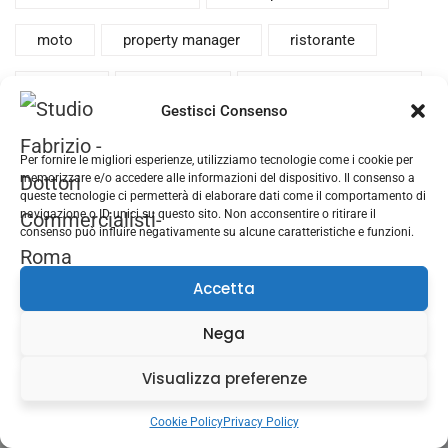
moto
property manager
ristorante
societa
sommelier
spese professionista
Gestisci Consenso
sport
tasse
TAX
tiktok
Per fornire le migliori esperienze, utilizziamo tecnologie come i cookie per
memorizzare e/o accedere alle informazioni del dispositivo. Il consenso a
TIKTOKER
trading online
vino
queste tecnologie ci permetterà di elaborare dati come il comportamento di
navigazione o ID unici su questo sito. Non acconsentire o ritirare il
consenso può influire negativamente su alcune caratteristiche e funzioni.
Accetta
Nega
Visualizza preferenze
Cookie Policy
Privacy Policy