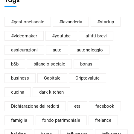
Tags
#gestionefiscale
#lavanderia
#startup
#videomaker
#youtube
affitti brevi
assicurazioni
auto
autonoleggio
b&b
bilancio sociale
bonus
business
Capitale
Criptovalute
cucina
dark kitchen
Dichiarazione dei redditi
ets
facebook
famiglia
fondo patrimoniale
frelance