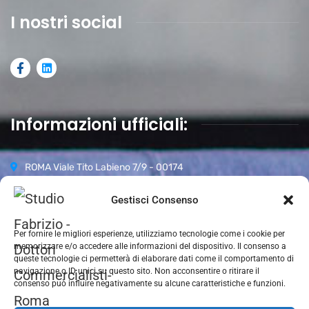
I nostri social
Informazioni ufficiali:
ROMA Viale Tito Labieno 7/9 - 00174
06 87942296
Gestisci Consenso
Orari d’apertura:
Per fornire le migliori esperienze, utilizziamo tecnologie come i cookie per
Lun-Ven 09.00-18.00
memorizzare e/o accedere alle informazioni del dispositivo. Il consenso a
Sabato 09.00–13.00
queste tecnologie ci permetterà di elaborare dati come il comportamento di
navigazione o ID unici su questo sito. Non acconsentire o ritirare il
Domenica CHIUSO
consenso può influire negativamente su alcune caratteristiche e funzioni.