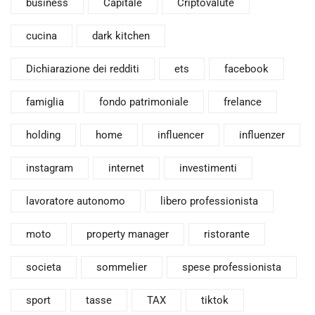
business
Capitale
Criptovalute
cucina
dark kitchen
Dichiarazione dei redditi
ets
facebook
famiglia
fondo patrimoniale
frelance
holding
home
influencer
influenzer
instagram
internet
investimenti
lavoratore autonomo
libero professionista
moto
property manager
ristorante
societa
sommelier
spese professionista
sport
tasse
TAX
tiktok