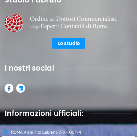
Lo studio
I nostri social
Informazioni ufficiali:
ROMA Viale Tito Labieno 7/9 - 00174