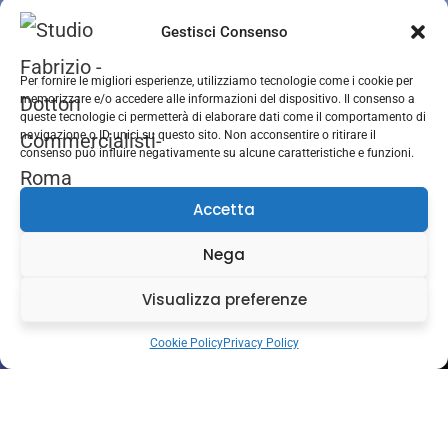
06 87942296
Gestisci Consenso
Orari d’apertura:
Per fornire le migliori esperienze, utilizziamo tecnologie come i cookie per
Lun-Ven 09.00-18.00
memorizzare e/o accedere alle informazioni del dispositivo. Il consenso a
Sabato 09.00–13.00
queste tecnologie ci permetterà di elaborare dati come il comportamento di
navigazione o ID unici su questo sito. Non acconsentire o ritirare il
Domenica CHIUSO
consenso può influire negativamente su alcune caratteristiche e funzioni.
Accetta
Nega
Visualizza preferenze
Cookie Policy
Privacy Policy
2026
© Studio Commerciale Fabrizio