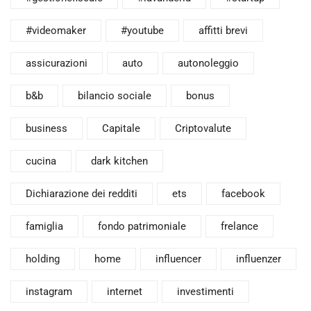
#videomaker
#youtube
affitti brevi
assicurazioni
auto
autonoleggio
b&b
bilancio sociale
bonus
business
Capitale
Criptovalute
cucina
dark kitchen
Dichiarazione dei redditi
ets
facebook
famiglia
fondo patrimoniale
frelance
holding
home
influencer
influenzer
instagram
internet
investimenti