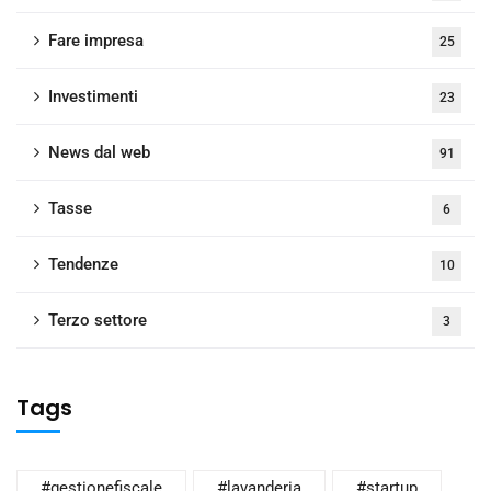
Fare impresa
25
Investimenti
23
News dal web
91
Tasse
6
Tendenze
10
Terzo settore
3
Tags
#gestionefiscale
#lavanderia
#startup