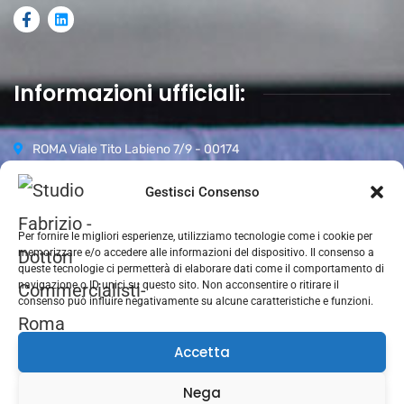
Informazioni ufficiali:
ROMA Viale Tito Labieno 7/9 - 00174
06 87942296
Gestisci Consenso
Orari d’apertura:
Per fornire le migliori esperienze, utilizziamo tecnologie come i cookie per
Lun-Ven 09.00-18.00
memorizzare e/o accedere alle informazioni del dispositivo. Il consenso a
Sabato 09.00–13.00
queste tecnologie ci permetterà di elaborare dati come il comportamento di
navigazione o ID unici su questo sito. Non acconsentire o ritirare il
Domenica CHIUSO
consenso può influire negativamente su alcune caratteristiche e funzioni.
Accetta
Nega