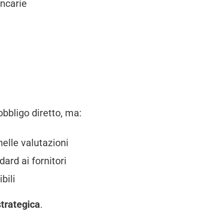
ancarie
bbligo diretto, ma:
nelle valutazioni
ard ai fornitori
bili
strategica
.