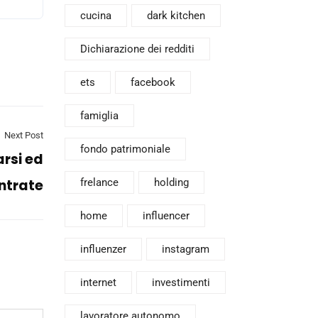
cucina
dark kitchen
Dichiarazione dei redditi
ets
facebook
famiglia
Next Post
fondo patrimoniale
arsi ed
frelance
holding
Entrate
home
influencer
influenzer
instagram
internet
investimenti
lavoratore autonomo