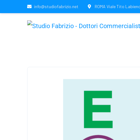
info@studiofabrizio.net
ROMA Viale Tito Labieno