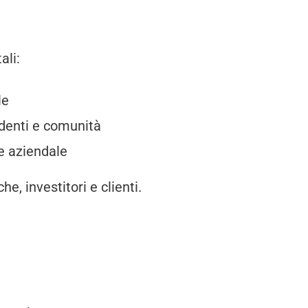
ali:
le
ndenti e comunità
ne aziendale
che, investitori e clienti.