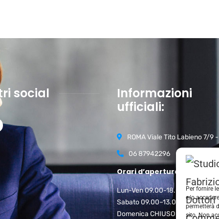
tri social
Informazioni
ufficiali:
ROMA Viale Tito Labieno 7/9 
06 87942296
Orari d’apertura:
Per fornire 
Lun-Ven 09.00-18.00
e/o accedere
Sabato 09.00–13.00
permetterà d
Domenica CHIUSO
sito. Non ac